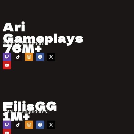
Ari
Gameplays
76M+
Total de seguidores:
FilisGG
1M+
Total de seguidores: