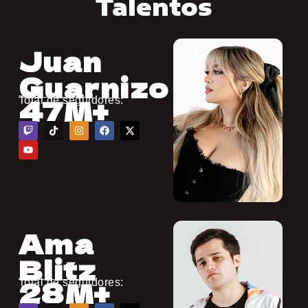
Talentos
Juan
Guarnizo
47M+
Total de seguidores:
Ama
Blitz
28M+
Total de seguidores: