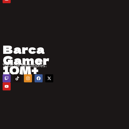
Barca
Gamer
10M+
Total de seguidores: