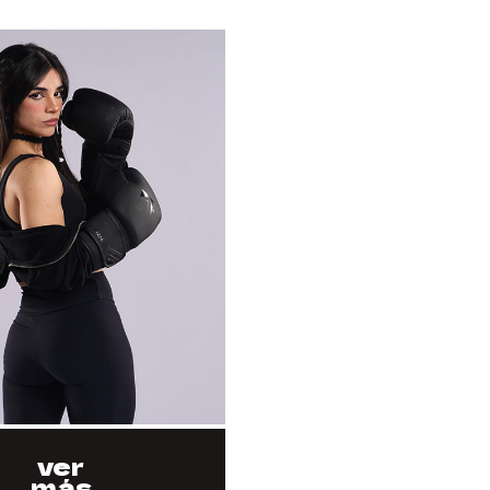
ver
más