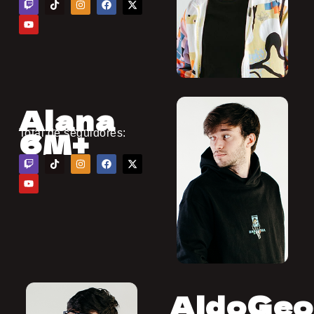
Alana
6M+
Total de seguidores:
AldoGeo