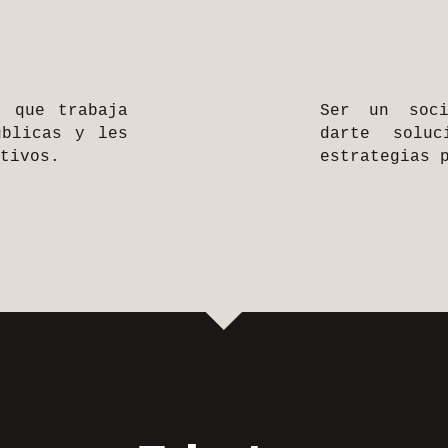
l que trabaja
Ser un soci
úblicas y les
darte solu
tivos.
estrategias 